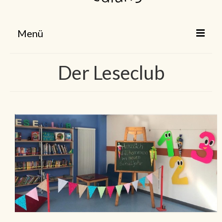
Menü
Home
Der Leseclub
Unsere Grundschule
Aktuelles
Hort
Schulförderverein
Leseclub
Kontakt